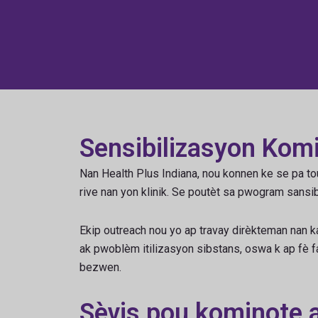
Sensibilizasyon Komi
Nan Health Plus Indiana, nou konnen ke se pa tou
rive nan yon klinik. Se poutèt sa pwogram sansi
Ekip outreach nou yo ap travay dirèkteman nan kat
ak pwoblèm itilizasyon sibstans, oswa k ap fè fa
bezwen.
Sèvis pou kominote 