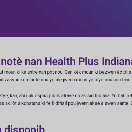
notè nan Health Plus Indian
t moun ki ka antre nan pòt nou. Gen kèk moun ki bezwen èd plis p
bilizasyon kominotè nou yo ale jwenn moun yo olye pou nou tann 
ye, kan, abri, ak espas piblik atravè nò ak sid Indiana. Yo bati r
s ak lòt sikonstans ki fè li difisil pou jwenn aksè a swen sante
a disponib