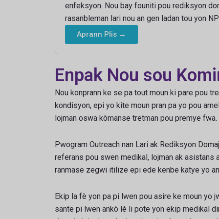
enfeksyon. Nou bay founiti pou rediksyon dom
rasanbleman lari nou an gen ladan tou yon N
Aprann Plis →
Enpak Nou sou Komi
Nou konprann ke se pa tout moun ki pare pou tre
kondisyon, epi yo kite moun pran pa yo pou amel
lojman oswa kòmanse tretman pou premye fwa.
Pwogram Outreach nan Lari ak Rediksyon Domaj nou
referans pou swen medikal, lojman ak asistans 
ranmase zegwi itilize epi ede kenbe katye yo an
Ekip la fè yon pa pi lwen pou asire ke moun yo 
sante pi lwen ankò lè li pote yon ekip medikal 