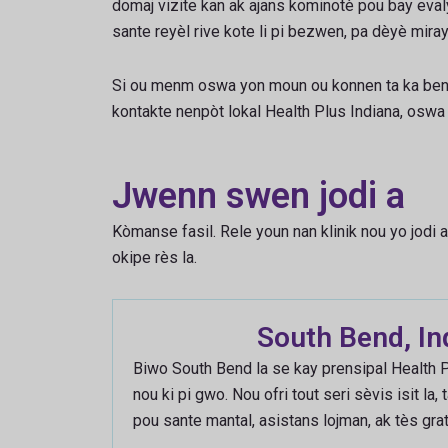
domaj vizite kan ak ajans kominotè pou bay eval
sante reyèl rive kote li pi bezwen, pa dèyè mira
Si ou menm oswa yon moun ou konnen ta ka bene
kontakte nenpòt lokal Health Plus Indiana, oswa
Jwenn swen jodi a
Kòmanse fasil. Rele youn nan klinik nou yo jodi 
okipe rès la.
South Bend, In
Biwo South Bend la se kay prensipal Health Pl
nou ki pi gwo. Nou ofri tout seri sèvis isit la
pou sante mantal, asistans lojman, ak tès grat