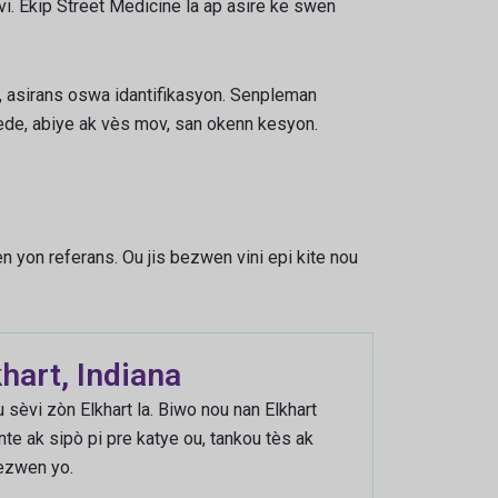
i. Ekip Street Medicine la ap asire ke swen
 asirans oswa idantifikasyon. Senpleman
 ede, abiye ak vès mov, san okenn kesyon.
n yon referans. Ou jis bezwen vini epi kite nou
khart, Indiana
 sèvi zòn Elkhart la. Biwo nou nan Elkhart
te ak sipò pi pre katye ou, tankou tès ak
ezwen yo.