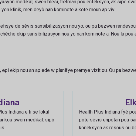
yasyon medikal, swen blesi, tretman pou enfeksyon, ak sipò swiv
y yon klinik, men deyò nan kominote a kote moun ap viv.
fisye de sèvis sansibilizasyon nou yo, ou pa bezwen randevou,
 chèche ekip sansibilizasyon nou yo nan kominote a. Nou la pou
a, epi ekip nou an ap ede w planifye premye vizit ou. Ou pa bezwe
diana
El
us Indiana e li se lokal
Health Plus Indiana fyè pou
, tankou swen medikal, sipò
pote sèvis enpòtan pou san
is.
koneksyon ak resous ou b