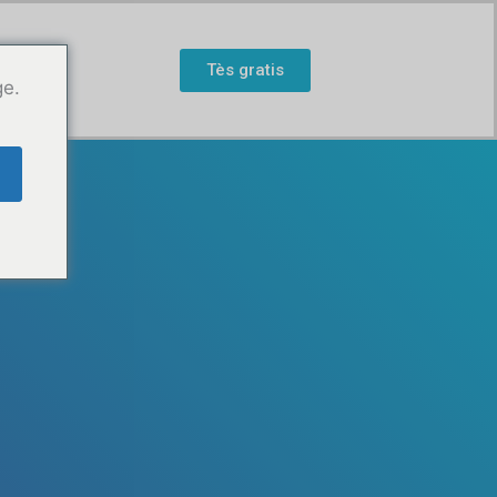
Tès gratis
ge.