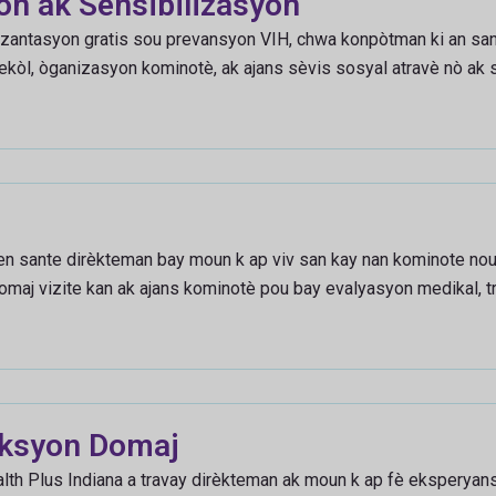
n ak Sensibilizasyon
rezantasyon gratis sou prevansyon VIH, chwa konpòtman ki an san
ekòl, òganizasyon kominotè, ak ajans sèvis sosyal atravè nò ak s
en sante dirèkteman bay moun k ap viv san kay nan kominote nou 
maj vizite kan ak ajans kominotè pou bay evalyasyon medikal, tr
iksyon Domaj
lth Plus Indiana a travay dirèkteman ak moun k ap fè eksperyans