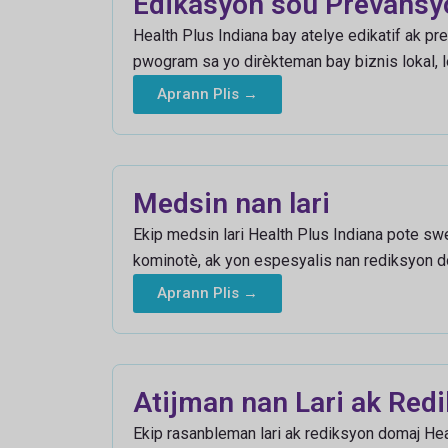
Edikasyon sou Prevansyo
Health Plus Indiana bay atelye edikatif ak p
pwogram sa yo dirèkteman bay biznis lokal, l
Aprann Plis →
Medsin nan lari
Ekip medsin lari Health Plus Indiana pote sw
kominotè, ak yon espesyalis nan rediksyon do
Aprann Plis →
Atijman nan Lari ak Red
Ekip rasanbleman lari ak rediksyon domaj Hea