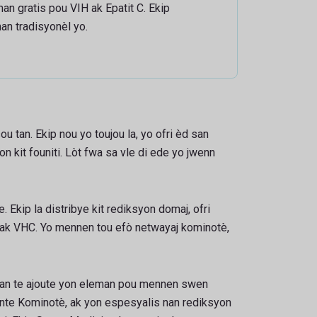
n gratis pou VIH ak Epatit C. Ekip
an tradisyonèl yo.
 tan. Ekip nou yo toujou la, yo ofri èd san
 kit founiti. Lòt fwa sa vle di ede yo jwenn
Ekip la distribye kit rediksyon domaj, ofri
H ak VHC. Yo mennen tou efò netwayaj kominotè,
ou an te ajoute yon eleman pou mennen swen
ante Kominotè, ak yon espesyalis nan rediksyon