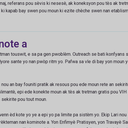
aj, referans pou sèvis ki nesesè, ak koneksyon pou tès ak tretma
P ki kapab bay swen pou moun ki ezite chèche swen nan etablism
note a
tman touswit, e sa pa gen pwoblèm. Outreach se bati konfyans sou
yore sante yo nan pwòp ritm yo. Pafwa sa vle di bay yon moun yon
 an bay founiti pratik ak resous pou ede moun rete an sekirite. 
alimantè, epi ede konekte moun ak tès ak tretman gratis pou VI
 sekirite pou tout moun.
jwenn èd kote yo ye a epi yo pa limite pa sistèm yo. Ekip Lari n
dirèkteman nan kominote a. Yon Enfimyè Pratisyen, yon Travayè S