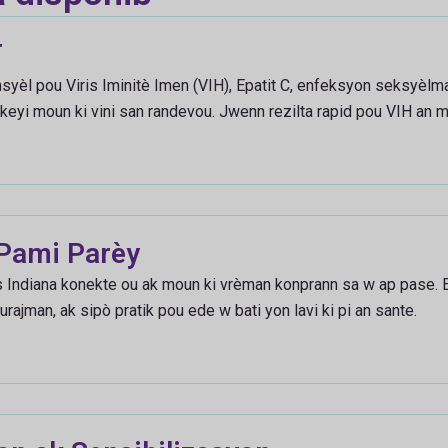
T
ansyèl pou Viris Iminitè Imen (VIH), Epatit C, enfeksyon seksyèlm
keyi moun ki vini san randevou. Jwenn rezilta rapid pou VIH an 
Pami Parèy
 Indiana konekte ou ak moun ki vrèman konprann sa w ap pase.
ajman, ak sipò pratik pou ede w bati yon lavi ki pi an sante.