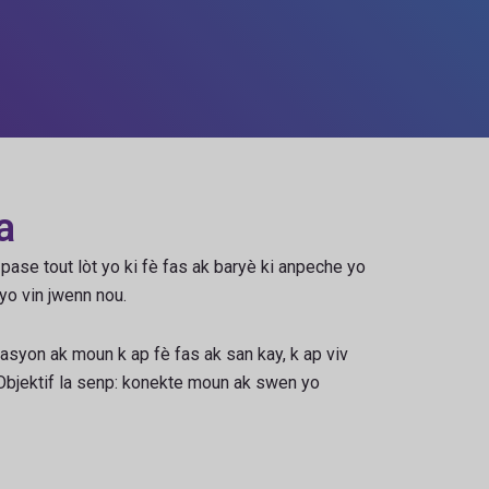
a
ase tout lòt yo ki fè fas ak baryè ki anpeche yo
yo vin jwenn nou.
elasyon ak moun k ap fè fas ak san kay, k ap viv
. Objektif la senp: konekte moun ak swen yo