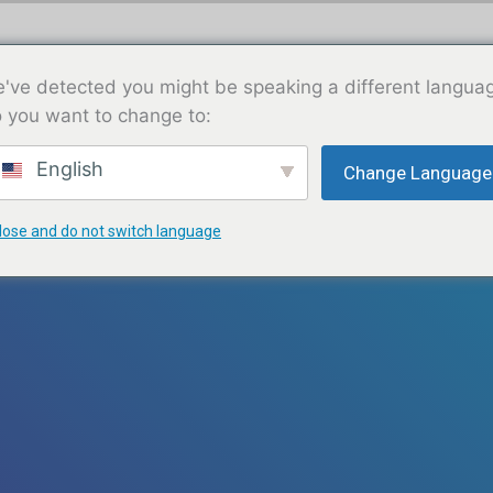
KAY
A PWOPO
SÈVIS YO
SIPÒTE NOU
've detected you might be speaking a different langua
 you want to change to:
English
Change Language
lose and do not switch language