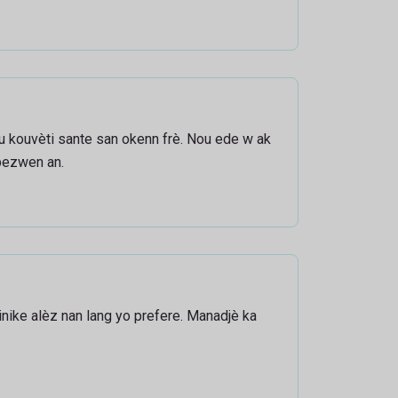
u kouvèti sante san okenn frè. Nou ede w ak
bezwen an.
inike alèz nan lang yo prefere. Manadjè ka