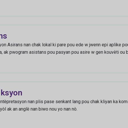
ns
on Asirans nan chak lokal ki pare pou ede w jwenn epi aplike po
a, ak pwogram asistans pou pasyan pou asire w gen kouvèti ou 
iksyon
 entèpretasyon nan plis pase senkant lang pou chak kliyan ka kom
yòl ak an anglè nan biwo nou yo nan nò.