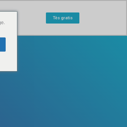
Tès gratis
ge.