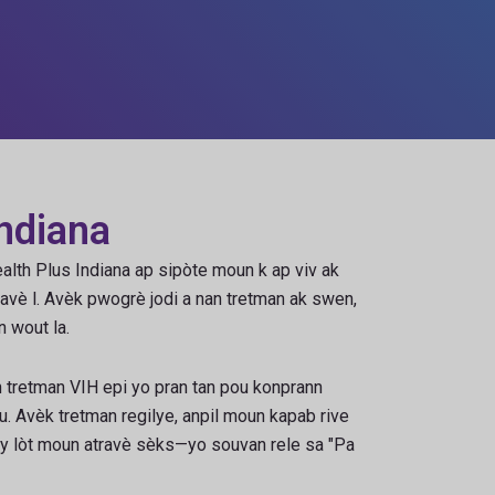
ndiana
alth Plus Indiana ap sipòte moun k ap viv ak
avè l. Avèk pwogrè jodi a nan tretman ak swen,
 wout la.
tretman VIH epi yo pran tan pou konprann
u. Avèk tretman regilye, anpil moun kapab rive
bay lòt moun atravè sèks—yo souvan rele sa "Pa