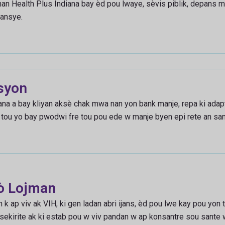
nan Health Plus Indiana bay èd pou lwaye, sèvis piblik, depans m
nansye.
syon
na a bay kliyan aksè chak mwa nan yon bank manje, repa ki adapt
 tou yo bay pwodwi fre tou pou ede w manje byen epi rete an san
ò Lojman
k ap viv ak VIH, ki gen ladan abri ijans, èd pou lwe kay pou yon
sekirite ak ki estab pou w viv pandan w ap konsantre sou sante 