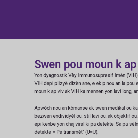
Swen pou moun k ap v
Yon dyagnostik Vèy Immunosupresif Imèn (VIH) ka
VIH depi plizyè dizèn ane, e ekip nou an la pou
moun k ap viv ak VIH ka mennen yon lavi long, an
Apwòch nou an kòmanse ak swen medikal ou ka f
bezwen endividyèl ou, stil lavi ou, ak objektif
epi kenbe yon chaj viral ki pa detekte. Sa pa s
detekte = Pa transmèt" (U=U).