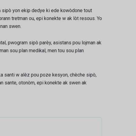
a sipò yon ekip dedye ki ede kowòdone tout
rann tretman ou, epi konekte w ak lòt resous. Yo
e nan swen.
ntal, pwogram sipò parèy, asistans pou lojman ak
lman sou plan medikal, men tou sou plan
 ka santi w alèz pou poze kesyon, chèche sipò,
an sante, otonòm, epi konekte ak swen ak