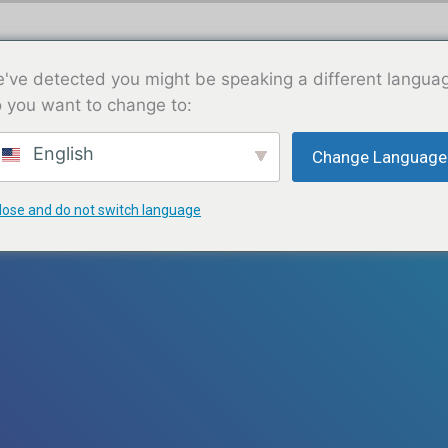
KAY
A PWOPO
SÈVIS YO
SIPÒTE NOU
've detected you might be speaking a different langua
 you want to change to:
English
Change Language
lose and do not switch language