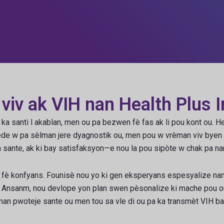
iv ak VIH nan Health Plus I
 santi l akablan, men ou pa bezwen fè fas ak li pou kont ou. He
 ede w pa sèlman jere dyagnostik ou, men pou w vrèman viv byen 
 sante, ak ki bay satisfaksyon—e nou la pou sipòte w chak pa nan
è konfyans. Founisè nou yo ki gen eksperyans espesyalize nan 
 ou. Ansanm, nou devlope yon plan swen pèsonalize ki mache pou o
èlman pwoteje sante ou men tou sa vle di ou pa ka transmèt VIH 