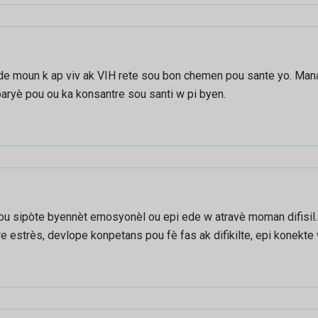
de moun k ap viv ak VIH rete sou bon chemen pou sante yo. Mana
 baryè pou ou ka konsantre sou santi w pi byen.
pou sipòte byennèt emosyonèl ou epi ede w atravè moman difisil.
 estrès, devlope konpetans pou fè fas ak difikilte, epi konekte