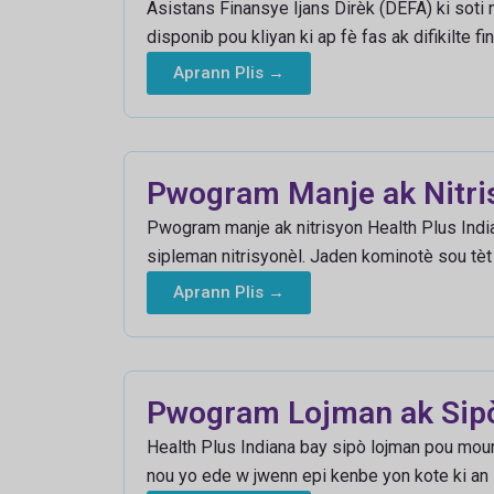
Asistans Finansye Ijans Dirèk (DEFA) ki soti 
disponib pou kliyan ki ap fè fas ak difikilte fi
Aprann Plis →
Pwogram Manje ak Nitri
Pwogram manje ak nitrisyon Health Plus India
sipleman nitrisyonèl. Jaden kominotè sou tèt
Aprann Plis →
Pwogram Lojman ak Sip
Health Plus Indiana bay sipò lojman pou moun 
nou yo ede w jwenn epi kenbe yon kote ki an 