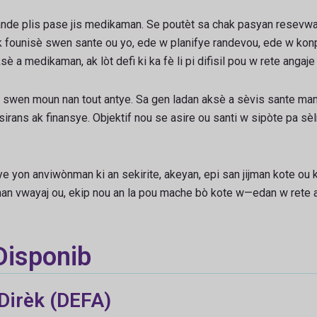
ande plis pase jis medikaman. Se poutèt sa chak pasyan resevw
 founisè swen sante ou yo, ede w planifye randevou, ede w konp
è a medikaman, ak lòt defi ki ka fè li pi difisil pou w rete angaj
an swen moun nan tout antye. Sa gen ladan aksè a sèvis sante ma
rans ak finansye. Objektif nou se asire ou santi w sipòte pa sè
ye yon anviwònman ki an sekirite, akeyan, epi san jijman kote ou
nan vwayaj ou, ekip nou an la pou mache bò kote w—edan w rete 
Disponib
Dirèk (DEFA)