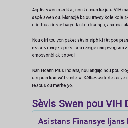
Anplis swen medikal, nou konnen ke jere VIH m
aspè swen ou. Manadjè ka ou travay kole kole ak
ede tou adrese baryè tankou transpò, asirans, aks
Nou ofri tou yon pakèt sèvis sipò ki fèt pou pr
resous manje, epi èd pou navige nan pwogram asi
emosyonèl ak sosyal.
Nan Health Plus Indiana, nou angaje nou pou kre
epi pran kontwòl sante w. Kèlkeswa kote ou ye 
resous ou merite yo.
Sèvis Swen pou VIH 
Asistans Finansye Ijans 