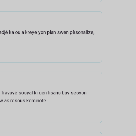
djè ka ou a kreye yon plan swen pèsonalize,
 Travayè sosyal ki gen lisans bay sesyon
 w ak resous kominotè.