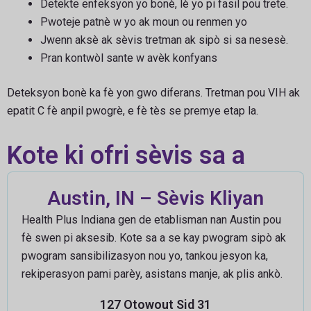
Detekte enfeksyon yo bonè, lè yo pi fasil pou trete.
Pwoteje patnè w yo ak moun ou renmen yo
Jwenn aksè ak sèvis tretman ak sipò si sa nesesè.
Pran kontwòl sante w avèk konfyans
Deteksyon bonè ka fè yon gwo diferans. Tretman pou VIH ak
epatit C fè anpil pwogrè, e fè tès se premye etap la.
Kote ki ofri sèvis sa a
Austin, IN – Sèvis Kliyan
Health Plus Indiana gen de etablisman nan Austin pou
fè swen pi aksesib. Kote sa a se kay pwogram sipò ak
pwogram sansibilizasyon nou yo, tankou jesyon ka,
rekiperasyon pami parèy, asistans manje, ak plis ankò.
127 Otowout Sid 31