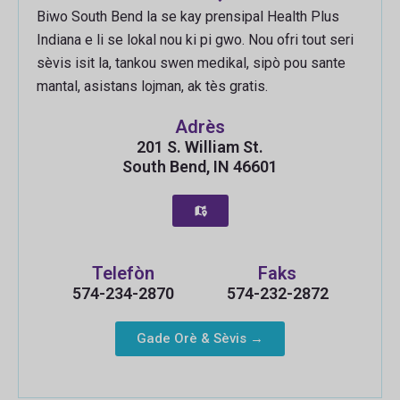
Biwo South Bend la se kay prensipal Health Plus
Indiana e li se lokal nou ki pi gwo. Nou ofri tout seri
sèvis isit la, tankou swen medikal, sipò pou sante
mantal, asistans lojman, ak tès gratis.
Adrès
201 S. William St.
South Bend, IN 46601
Telefòn
Faks
574-234-2870
574-232-2872
Gade Orè & Sèvis →
Russian