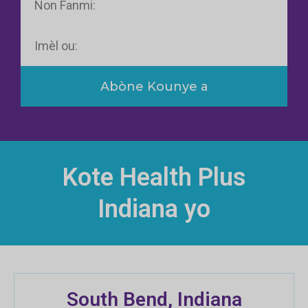
Fanmi
Imèl
Abòne Kounye a
Kote Health Plus
Indiana yo
South Bend, Indiana