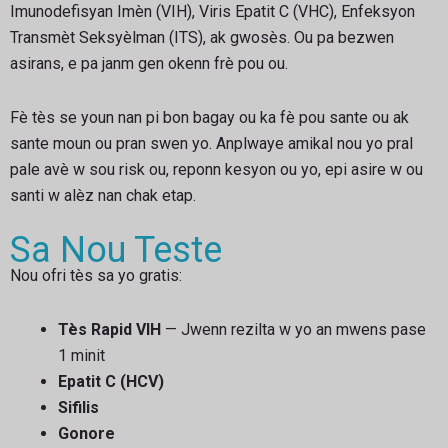
Imunodefisyan Imèn (VIH), Viris Epatit C (VHC), Enfeksyon
Transmèt Seksyèlman (ITS), ak gwosès. Ou pa bezwen
asirans, e pa janm gen okenn frè pou ou.
Fè tès se youn nan pi bon bagay ou ka fè pou sante ou ak
sante moun ou pran swen yo. Anplwaye amikal nou yo pral
pale avè w sou risk ou, reponn kesyon ou yo, epi asire w ou
santi w alèz nan chak etap.
Sa Nou Teste
Nou ofri tès sa yo gratis:
Tès Rapid VIH
— Jwenn rezilta w yo an mwens pase
1 minit
Epatit C (HCV)
Sifilis
Gonore