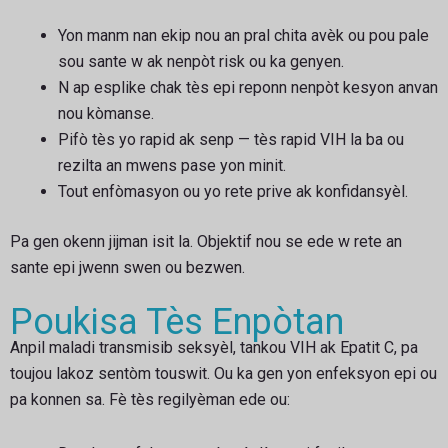
Yon manm nan ekip nou an pral chita avèk ou pou pale
sou sante w ak nenpòt risk ou ka genyen.
N ap esplike chak tès epi reponn nenpòt kesyon anvan
nou kòmanse.
Pifò tès yo rapid ak senp — tès rapid VIH la ba ou
rezilta an mwens pase yon minit.
Tout enfòmasyon ou yo rete prive ak konfidansyèl.
Pa gen okenn jijman isit la. Objektif nou se ede w rete an
sante epi jwenn swen ou bezwen.
Poukisa Tès Enpòtan
Anpil maladi transmisib seksyèl, tankou VIH ak Epatit C, pa
toujou lakoz sentòm touswit. Ou ka gen yon enfeksyon epi ou
pa konnen sa. Fè tès regilyèman ede ou: