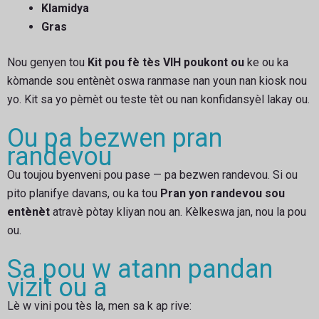
Klamidya
Gras
Nou genyen tou
Kit pou fè tès VIH poukont ou
ke ou ka
kòmande sou entènèt oswa ranmase nan youn nan kiosk nou
yo. Kit sa yo pèmèt ou teste tèt ou nan konfidansyèl lakay ou.
Ou pa bezwen pran
randevou
Ou toujou byenveni pou pase — pa bezwen randevou. Si ou
pito planifye davans, ou ka tou
Pran yon randevou sou
entènèt
atravè pòtay kliyan nou an. Kèlkeswa jan, nou la pou
ou.
Sa pou w atann pandan
vizit ou a
Lè w vini pou tès la, men sa k ap rive: