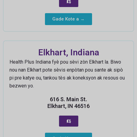
Gade Kote a →
Elkhart, Indiana
Health Plus Indiana fyè pou sèvi zòn Elkhart la. Biwo
nou nan Elkhart pote sèvis enpòtan pou sante ak sipò
pi pre katye ou, tankou tès ak koneksyon ak resous ou
bezwen yo.
616 S. Main St.
Elkhart, IN 46516