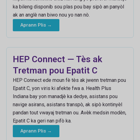
ka bileng disponib sou plas pou bay sipò an panyòl
ak an anglè nan biwo nou yo nan nò.
Aprann Plis →
HEP Connect — Tès ak
Tretman pou Epatit C
HEP Connect ede moun fè tès ak jwenn tretman pou
Epatit C, yon viris ki afekte fwa a. Health Plus
Indiana bay yon manadjè ka dedye, asistans pou
navige asirans, asistans transpò, ak sipò kontinyèl
pandan tout vwayaj tretman ou. Avèk medsin modèn,
Epatit C ka geri nan pifò ka.
Aprann Plis →