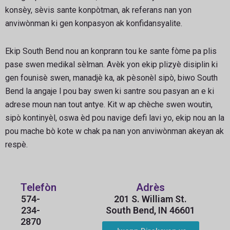
konsèy, sèvis sante konpòtman, ak referans nan yon
anviwònman ki gen konpasyon ak konfidansyalite.
Ekip South Bend nou an konprann tou ke sante fòme pa plis
pase swen medikal sèlman. Avèk yon ekip plizyè disiplin ki
gen founisè swen, manadjè ka, ak pèsonèl sipò, biwo South
Bend la angaje l pou bay swen ki santre sou pasyan an e ki
adrese moun nan tout antye. Kit w ap chèche swen woutin,
sipò kontinyèl, oswa èd pou navige defi lavi yo, ekip nou an la
pou mache bò kote w chak pa nan yon anviwònman akeyan ak
respè.
Telefòn
Adrès
574-
201 S. William St.
234-
South Bend, IN 46601
2870