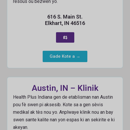
resous ou bezwen yo.
616 S. Main St.
Elkhart, IN 46516
Gade Kote a →
Austin, IN – Klinik
Health Plus Indiana gen de etablisman nan Austin
pou fè swen pi aksesib. Kote sa a gen sèvis
medikal ak tès nou yo. Anplwaye klinik nou an bay
swen sante kalite nan yon espas ki an sekirite e ki
akeyan.