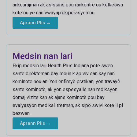
ankourajman ak asistans pou rankontre ou kèlkeswa
kote ou ye nan vwayaj rekiperasyon ou.
Aprann Plis →
Medsin nan lari
Ekip medsin lari Health Plus Indiana pote swen
sante dirèkteman bay moun k ap viv san kay nan
kominote nou an. Yon enfimyè pratikan, yon travayè
sante kominotè, ak yon espesyalis nan rediksyon
domaj vizite kan ak ajans kominotè pou bay
evalyasyon medikal, tretman, ak sipò swivi kote li pi
bezwen.
Aprann Plis →