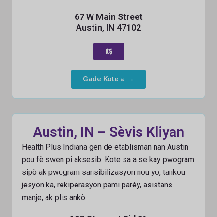
67 W Main Street
Austin, IN 47102
Gade Kote a →
Austin, IN – Sèvis Kliyan
Health Plus Indiana gen de etablisman nan Austin
pou fè swen pi aksesib. Kote sa a se kay pwogram
sipò ak pwogram sansibilizasyon nou yo, tankou
jesyon ka, rekiperasyon pami parèy, asistans
manje, ak plis ankò.