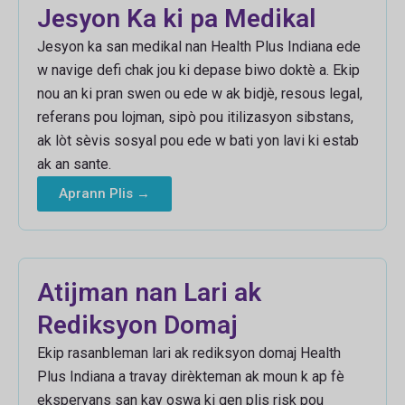
Jesyon Ka ki pa Medikal
Jesyon ka san medikal nan Health Plus Indiana ede
w navige defi chak jou ki depase biwo doktè a. Ekip
nou an ki pran swen ou ede w ak bidjè, resous legal,
referans pou lojman, sipò pou itilizasyon sibstans,
ak lòt sèvis sosyal pou ede w bati yon lavi ki estab
ak an sante.
Aprann Plis →
Atijman nan Lari ak
Rediksyon Domaj
Ekip rasanbleman lari ak rediksyon domaj Health
Plus Indiana a travay dirèkteman ak moun k ap fè
eksperyans san kay oswa ki gen plis risk pou