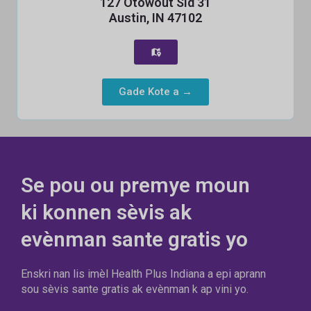
127 Otowout Sid 31
Austin, IN 47102
Gade Kote a →
Se pou ou premye moun
ki konnen sèvis ak
evènman sante gratis yo
Enskri nan lis imèl Health Plus Indiana a epi aprann
sou sèvis sante gratis ak evènman k ap vini yo.