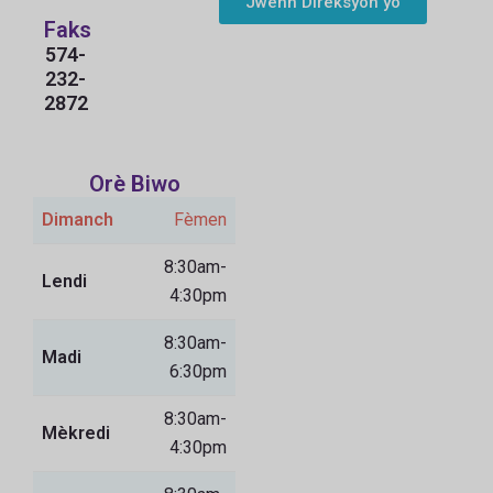
Jwenn Direksyon yo
Faks
574-
232-
2872
Orè Biwo
Dimanch
Fèmen
8:30am-
Lendi
4:30pm
8:30am-
Madi
6:30pm
8:30am-
Mèkredi
4:30pm