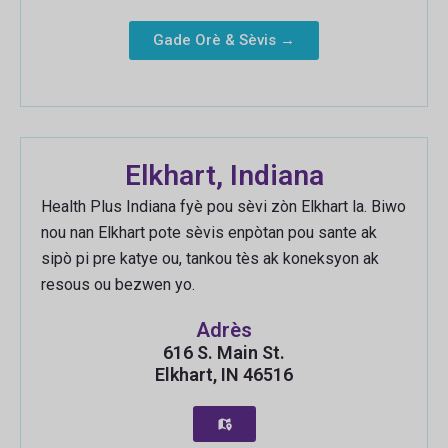
Gade Orè & Sèvis →
Elkhart, Indiana
Health Plus Indiana fyè pou sèvi zòn Elkhart la. Biwo
nou nan Elkhart pote sèvis enpòtan pou sante ak
sipò pi pre katye ou, tankou tès ak koneksyon ak
resous ou bezwen yo.
Adrès
616 S. Main St.
Elkhart, IN 46516