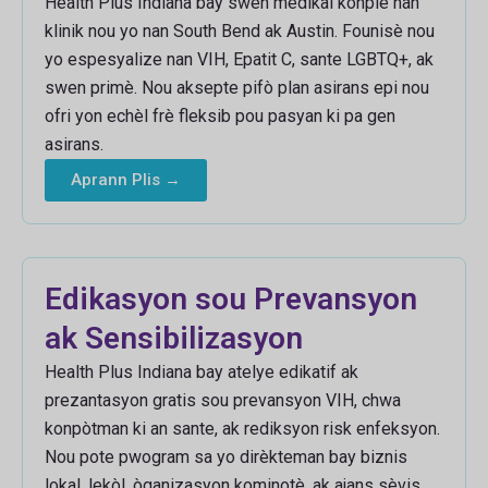
Health Plus Indiana bay swen medikal konplè nan
klinik nou yo nan South Bend ak Austin. Founisè nou
yo espesyalize nan VIH, Epatit C, sante LGBTQ+, ak
swen primè. Nou aksepte pifò plan asirans epi nou
ofri yon echèl frè fleksib pou pasyan ki pa gen
asirans.
Aprann Plis →
Edikasyon sou Prevansyon
ak Sensibilizasyon
Health Plus Indiana bay atelye edikatif ak
prezantasyon gratis sou prevansyon VIH, chwa
konpòtman ki an sante, ak rediksyon risk enfeksyon.
Nou pote pwogram sa yo dirèkteman bay biznis
lokal, lekòl, òganizasyon kominotè, ak ajans sèvis