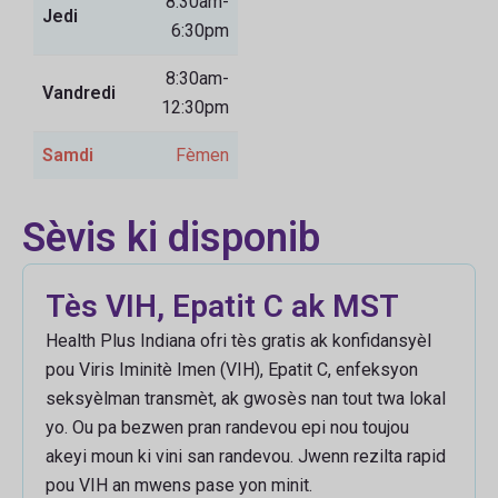
8:30am-
Jedi
6:30pm
8:30am-
Vandredi
12:30pm
Samdi
Fèmen
Sèvis ki disponib
Tès VIH, Epatit C ak MST
Health Plus Indiana ofri tès gratis ak konfidansyèl
pou Viris Iminitè Imen (VIH), Epatit C, enfeksyon
seksyèlman transmèt, ak gwosès nan tout twa lokal
yo. Ou pa bezwen pran randevou epi nou toujou
akeyi moun ki vini san randevou. Jwenn rezilta rapid
pou VIH an mwens pase yon minit.