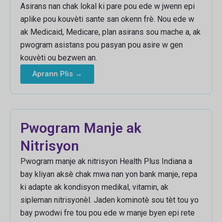
Asirans nan chak lokal ki pare pou ede w jwenn epi
aplike pou kouvèti sante san okenn frè. Nou ede w
ak Medicaid, Medicare, plan asirans sou mache a, ak
pwogram asistans pou pasyan pou asire w gen
kouvèti ou bezwen an.
Aprann Plis →
Pwogram Manje ak
Nitrisyon
Pwogram manje ak nitrisyon Health Plus Indiana a
bay kliyan aksè chak mwa nan yon bank manje, repa
ki adapte ak kondisyon medikal, vitamin, ak
sipleman nitrisyonèl. Jaden kominotè sou tèt tou yo
bay pwodwi fre tou pou ede w manje byen epi rete