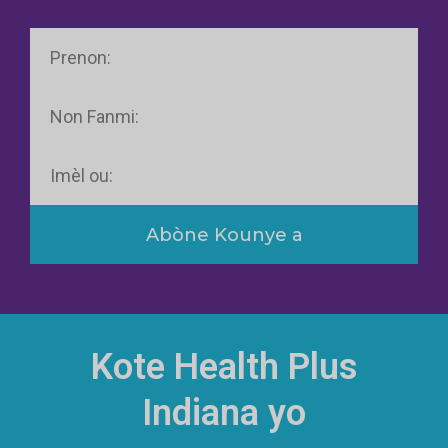
Prenon
Non
Fanmi
Imèl
Abòne Kounye a
Kote Health Plus
Indiana yo