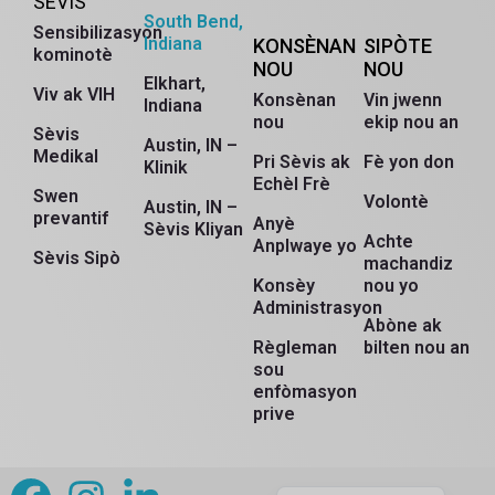
SÈVIS
South Bend,
Sensibilizasyon
Indiana
KONSÈNAN
SIPÒTE
kominotè
NOU
NOU
Elkhart,
Viv ak VIH
Konsènan
Vin jwenn
Indiana
nou
ekip nou an
Sèvis
Austin, IN –
Medikal
Pri Sèvis ak
Fè yon don
Klinik
Echèl Frè
Swen
Volontè
Austin, IN –
prevantif
Anyè
Sèvis Kliyan
Achte
Anplwaye yo
Sèvis Sipò
machandiz
Konsèy
nou yo
Administrasyon
Abòne ak
Règleman
bilten nou an
sou
Russian
enfòmasyon
Myanmar
prive
Spanish
English