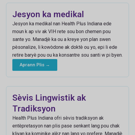
Jesyon ka medikal
Jesyon ka medikal nan Health Plus Indiana ede
moun k ap viv ak VIH rete sou bon chemen pou
sante yo. Manadjè ka ou a kreye yon plan swen
pèsonalize, li kowòdone ak doktè ou yo, epi li ede
retire baryè pou ou ka konsantre sou santi w pi byen.
Aprann Plis →
Sèvis Lingwistik ak
Tradiksyon
Health Plus Indiana ofri sèvis tradiksyon ak
entèpretasyon nan plis pase senkant lang pou chak
kliyan ka kominike alèz nan lang yo prefere. Manadjè