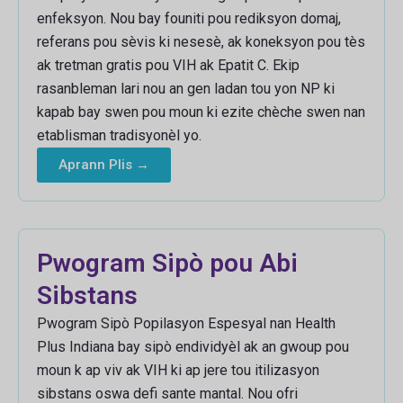
enfeksyon. Nou bay founiti pou rediksyon domaj,
referans pou sèvis ki nesesè, ak koneksyon pou tès
ak tretman gratis pou VIH ak Epatit C. Ekip
rasanbleman lari nou an gen ladan tou yon NP ki
kapab bay swen pou moun ki ezite chèche swen nan
etablisman tradisyonèl yo.
Aprann Plis →
Pwogram Sipò pou Abi
Sibstans
Pwogram Sipò Popilasyon Espesyal nan Health
Plus Indiana bay sipò endividyèl ak an gwoup pou
moun k ap viv ak VIH ki ap jere tou itilizasyon
sibstans oswa defi sante mantal. Nou ofri