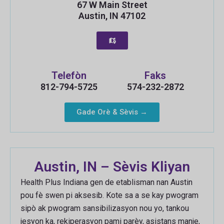
67 W Main Street
Austin, IN 47102
Telefòn
Faks
812-794-5725
574-232-2872
Gade Orè & Sèvis →
Austin, IN – Sèvis Kliyan
Health Plus Indiana gen de etablisman nan Austin
pou fè swen pi aksesib. Kote sa a se kay pwogram
sipò ak pwogram sansibilizasyon nou yo, tankou
jesyon ka, rekiperasyon pami parèy, asistans manje,