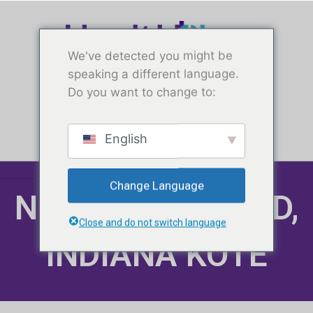
Ale
nan
nan
kontni
kontni
We've detected you might be
an
speaking a different language.
Do you want to change to:
Tès gratis
English
Change Language
NOU SOUTH BEND,
Close and do not switch language
INDIANA KOTE