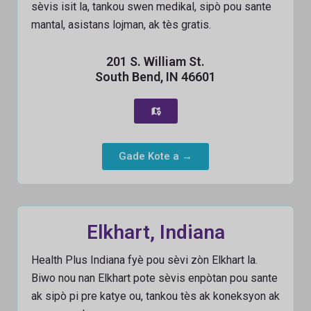
sèvis isit la, tankou swen medikal, sipò pou sante
mantal, asistans lojman, ak tès gratis.
201 S. William St.
South Bend, IN 46601
Gade Kote a →
Elkhart, Indiana
Health Plus Indiana fyè pou sèvi zòn Elkhart la.
Biwo nou nan Elkhart pote sèvis enpòtan pou sante
ak sipò pi pre katye ou, tankou tès ak koneksyon ak