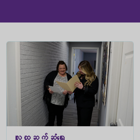
လူထုဆက်ဆံရေး