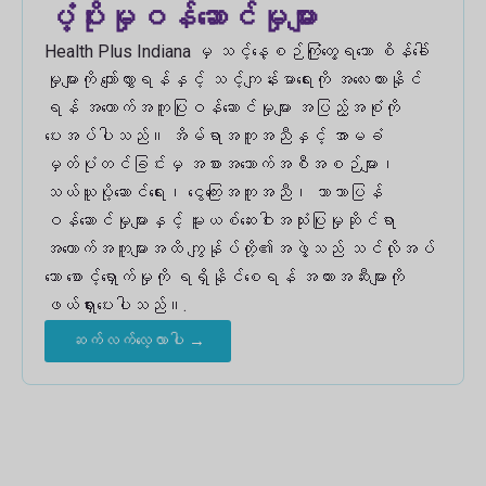
ပံ့ပိုးမှုဝန်ဆောင်မှုများ
Health Plus Indiana မှ သင့်နေ့စဉ်ကြုံတွေ့ရသော စိန်ခေါ်
မှုများကို ကျော်လွှားရန်နှင့် သင့်ကျန်းမာရေးကို အလေးထားနိုင်
ရန် အထောက်အကူပြုဝန်ဆောင်မှုများ အပြည့်အစုံကို
ပေးအပ်ပါသည်။ အိမ်ရာအကူအညီနှင့် အာမခံ
မှတ်ပုံတင်ခြင်းမှ အစားအသောက်အစီအစဉ်များ၊
သယ်ယူပို့ဆောင်ရေး၊ ငွေကြေးအကူအညီ၊ ဘာသာပြန်
ဝန်ဆောင်မှုများနှင့် မူးယစ်ဆေးဝါးအသုံးပြုမှုဆိုင်ရာ
အထောက်အကူများအထိ ကျွန်ုပ်တို့၏အဖွဲ့သည် သင်လိုအပ်
သော စောင့်ရှောက်မှုကို ရရှိနိုင်စေရန် အတားအဆီးများကို
ဖယ်ရှားပေးပါသည်။.
ဆက်လက်လေ့လာပါ →