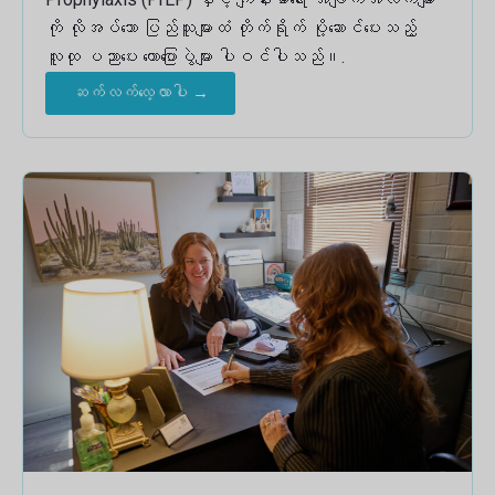
ကို လိုအပ်သော ပြည်သူများထံ တိုက်ရိုက် ပို့ဆောင်ပေးသည့်
လူထု ပညာပေး ဟောပြောပွဲများ ပါဝင်ပါသည်။.
ဆက်လက်လေ့လာပါ →