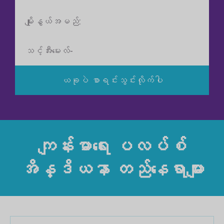
မျိုး
နွယ်
အမည်
အီး
မေး
လ်
ယခုပဲ စာရင်းသွင်းလိုက်ပါ
ကျန်းမာရေး ပလပ်စ်
အိန္ဒိယနာ တည်နေရာများ