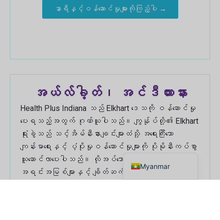
နာရီနှင့်ဝန်ဆောင်မှုများကိုကြည့်ပါ →
အယ်လ်ခါ့တ်၊ အင်ဒီယားနား
Russian
Health Plus Indiana သည် Elkhart ဒေသကို ဝန်ဆောင်မှု
Haitian Creole
ပေးရသည့်အတွက် ဂုဏ်ယူပါသည်။ ကျွန်ုပ်တို့၏ Elkhart
ရုံးခွဲသည် သင့်အိမ်နီးနားချင်းများထံသို့ အရေးကြီးသော
Spanish
ကျန်းမာရေးနှင့် ပံ့ပိုးမှုဝန်ဆောင်မှုများကို ပိုမိုနီးကပ်စွာ
English
ယူဆောင်လာပေးပါသည်။ လိုအပ်သော စမ်းသပ်မှုများနှင့်
Myanmar
အရင်းအမြစ်များနှင့် ချိတ်ဆက်ပေးခြင်း အပါအဝင်
ဖြစ်ပါသည်။.
လိပ်စာ
၆၁၆ တောင် မိန်းလမ်း.