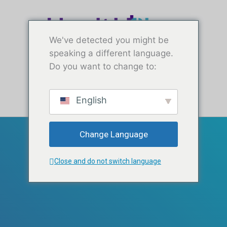
အကြောင်းအရာ
သို့ ခုန်ပါ
သို့
ကျော်သွား
We've detected you might be
ပါ
speaking a different language.
Do you want to change to:
အခမဲ့စမ်းသပ်ခြင်း
English
ဝန်ဆောင်မှုများ
ကျွန်ုပ်တို့ကို ပံ့ပိုးပါ
Change Language
Close and do not switch language