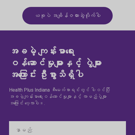
ယခုပဲ အချိန်ဇယားဆွဲလိုက်ပါ
အခမဲ့ ကျန်းမာရေး
ဝန်ဆောင်မှုများနှင့် ပွဲများ
အကြောင်း ဦးစွာသိရှိပါ
Health Plus Indiana အီးမေးလ်စာရင်းတွင် ပါဝင်ပြီး
အခမဲ့ကျန်းမာရေးဝန်ဆောင်မှုများနှင့် လာမည့်ပွဲများ
အကြောင်း လေ့လာပါ။.
နာမည်