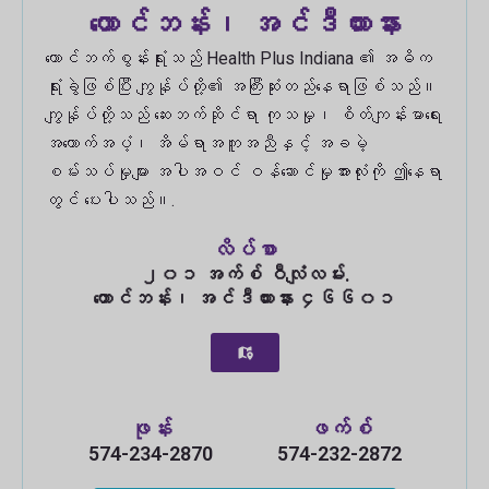
တောင်ဘန်း၊ အင်ဒီယားနား
တောင်ဘက်စွန်းရုံးသည် Health Plus Indiana ၏ အဓိက
ရုံးခွဲဖြစ်ပြီး ကျွန်ုပ်တို့၏ အကြီးဆုံးတည်နေရာဖြစ်သည်။
ကျွန်ုပ်တို့သည် ဆေးဘက်ဆိုင်ရာ ကုသမှု၊ စိတ်ကျန်းမာရေး
အထောက်အပံ့၊ အိမ်ရာအကူအညီနှင့် အခမဲ့
စမ်းသပ်မှုများ အပါအဝင် ဝန်ဆောင်မှုအားလုံးကို ဤနေရာ
တွင် ပေးပါသည်။.
လိပ်စာ
၂၀၁ အက်စ် ဝီလျံလမ်း.
တောင်ဘန်း၊ အင်ဒီယားနား ၄၆၆၀၁
ဖုန်း
ဖက်စ်
574-234-2870
574-232-2872