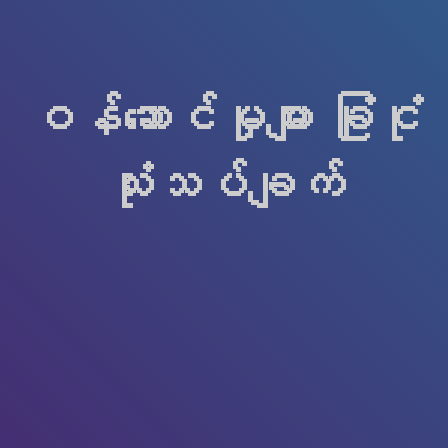
ဝန်ဆောင်မှုများ ခြုံငုံ
သုံးသပ်ချက်