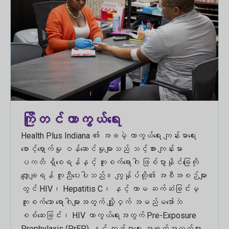
ကြိုတင်ကာကွယ်ရေး
Health Plus Indiana ၏ အခမဲ့ ကာကွယ်ရေး ကျန်းမာရေး
စောင့်ရှောက်မှု ဝန်ဆောင်မှုများသည် သင့်အား ကျန်းမာ
ပကတိ ရှိစေရန်နှင့် ကူးစက်ရောဂါ ဖြစ်ပွားနိုင်ခြေကို
လျှော့ချရန် ကူညီပေးပါသည်။ ကျွန်ုပ်တို့၏ အစီအစဉ်များ
တွင် HIV၊ Hepatitis C၊ နှင့် ကာမ ဆက်ဆံခြင်းမှ
ကူးစက်သော ရောဂါများအတွက် လျှို့ဝှက် အမည်မဖော်ဘဲ
စစ်ဆေးခြင်း၊ HIV ကာကွယ်ရေးအတွက် Pre-Exposure
Prophylaxis (PrEP) နှင့် ကျန်းမာရေး အချက်အလက်များ