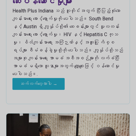
ဆေးဝန်ဆောင်မှုများ
Health Plus Indiana သည် လူတိုင်းအတွက် ပြီးပြည့်စုံသော
ကျန်းမာရေး စောင့်ရှောက်မှုကို ပေးပါသည်။ South Bend
နှင့် Austin ရှိ ကျွန်ုပ်တို့၏ ဆေးခန်းများတွင် မူလတန်း
ကျန်းမာရေး စောင့်ရှောက်မှု၊ HIV နှင့် Hepatitis C ကုသ
မှု၊ စိတ်ကျန်းမာရေး အကြံဉာဏ်နှင့် အထူးပြု ကိစ္စ
ရပ်များ စီမံခန့်ခွဲမှုတို့ကို ပေးပါသည်။ ကျွန်ုပ်တို့သည်
အများစု ကျန်းမာရေး အာမခံ အစီအစဉ်များကို လက်ခံပြီး
အာမခံ မရှိသော လူနာများအတွက် လျှော့စျေးဖြင့် ဝန်ဆောင်မှု
ပေးပါသည်။.
ဆက်လက်လေ့လာပါ →