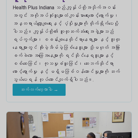
Health Plus Indiana သည် ကျွန်ုပ်တို့အသိုက်အဝန်း
အတွင်း အလိုအပ်ဆုံးသူများထံ ကျန်းမာရေးစောင့်ရှောက်မှု၊
အန္တရာယ်လျှော့ချရေးနှင့် ပံ့ပိုးမှုများကို တိုက်ရိုက်ပေးပို့
ပါသည်။ ကျွန်ုပ်တို့၏ လူထုဆက်ဆံရေးအဖွဲ့များသည်
ရပ်ကွက်များ၊ စခန်းချနေထိုင်ရာနေရာများ နှင့် လူထု
နေရာများတွင် အိုးမဲ့အိမ်မဲ့ဖြစ်နေသူများ သို့မဟုတ် အခြား
ခက်ခဲသော အခြေအနေများကို ရင်ဆိုင်နေရသူများနှင့်
စစ်ဆေးခြင်း၊ ကုသမှုခံယူခြင်း၊ ဆေးဘက်ဆိုင်ရာ
စောင့်ရှောက်မှု နှင့် မရှိမဖြစ်ဝန်ဆောင်မှုများကို ဆက်
သွယ်ပေးရန် လုပ်ဆောင်လျက်ရှိပါသည်။.
ဆက်လက်လေ့လာပါ →