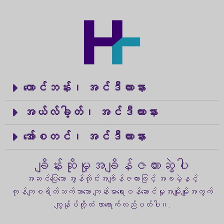
တောင်ဘန်း၊ အင်ဒီယားနား
အယ်လ်ခါ့တ်၊ အင်ဒီယားနား
အော်စတင်၊ အင်ဒီယားနား
ချိန်းဆိုမှုအချိန်ဇယားဆွဲပါ
အဆင်ပြေသော အွန်လိုင်းအချိန်ဇယားဖြင့် အခမဲ့နှင့်
ကုန်ကျစရိတ်သက်သာသော ကျန်းမာရေးဝန်ဆောင်မှုအမျိုးမျိုးအတွက်
ကျွန်ုပ်တို့ထံ လာရောက်လည်ပတ်ပါ။.