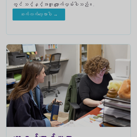
တွင် သင့်နှင့်အတူ လျှောက်လှမ်းပါသည်။.
ဆက်လက်လေ့လာပါ →