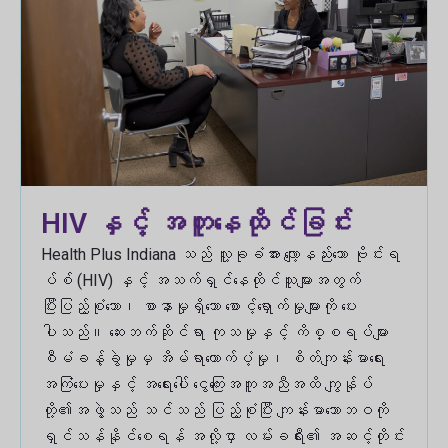
HIV နှင့် အတူနေထိုင်ခြင်း
Health Plus Indiana သည် လူ့ခုခံအား လျော့နည်းသော ဗိုင်းရ
ပ်စ် (HIV) နှင့် အသက်ရှင်နေထိုင်သူများအတွက်
ပြီးပြည့်စုံသော၊ စာနာမှုရှိသော စောင့်ရှောက်မှုများကို ပေး
ပါသည်။ ဆေးဘက်ဆိုင်ရာ ကုသမှုနှင့် ကိစ္စရပ်များ
စီမံခန့်ခွဲမှုမှ အိမ်ရာထောက်ပံ့မှု၊ စိတ်ကျန်းမာရေး
အကြံပေးမှုနှင့် အရေးပေါ် ငွေကြေးအကူအညီအထိ ကျွန်ုပ်
တို့၏အဖွဲ့သည် သင်သည် ပြည့်စုံပြီး ကျန်းမာသောဘဝကို
ရှင်သန်နိုင်စေရန် အလို့ငှာ လမ်းခရီး၏ အဆင့်တိုင်း