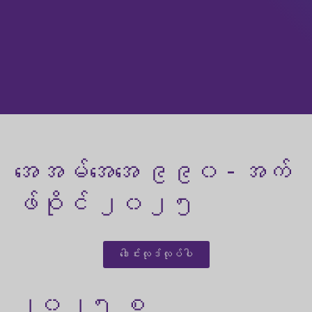
အေအမ်အေအေ ၉၉၀ - အက်
ဖ်ဝိုင် ၂၀၂၅
ဒေါင်းလုဒ်လုပ်ပါ
၂၀၂၅ စ