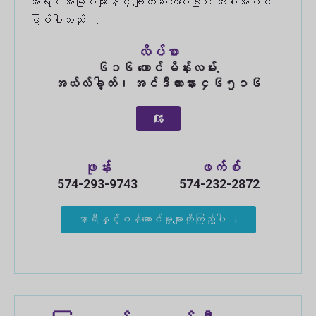
အရင်းအမြစ်များနှင့် ချိတ်ဆက်ပေးခြင်း အပါအဝင်
ဖြစ်ပါသည်။.
လိပ်စာ
၆၁၆ တောင် မိန်းလမ်း.
အယ်လ်ခါ့တ်၊ အင်ဒီယားနား ၄၆၅၁၆
ဖုန်း
ဖက်စ်
574-293-9743
574-232-2872
နာရီနှင့်ဝန်ဆောင်မှုများကိုကြည့်ပါ →