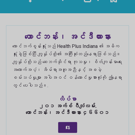
တောင်ဘန်း၊ အင်ဒီယားနား
တောင်ဘက်စွန်းရုံးသည် Health Plus Indiana ၏ အဓိက
ရုံးခွဲဖြစ်ပြီး ကျွန်ုပ်တို့၏ အကြီးဆုံးတည်နေရာဖြစ်သည်။
ကျွန်ုပ်တို့သည် ဆေးဘက်ဆိုင်ရာ ကုသမှု၊ စိတ်ကျန်းမာရေး
အထောက်အပံ့၊ အိမ်ရာအကူအညီနှင့် အခမဲ့
စမ်းသပ်မှုများ အပါအဝင် ဝန်ဆောင်မှုအားလုံးကို ဤနေရာ
တွင် ပေးပါသည်။.
လိပ်စာ
၂၀၁ အက်စ် ဝီလျံလမ်း.
တောင်ဘန်း၊ အင်ဒီယားနား ၄၆၆၀၁