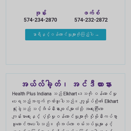
ဖုန်း
ဖက်စ်
574-234-2870
574-232-2872
နာရီနှင့်ဝန်ဆောင်မှုများကိုကြည့်ပါ →
အယ်လ်ခါ့တ်၊ အင်ဒီယားနား
Health Plus Indiana သည် Elkhart ဒေသကို ဝန်ဆောင်မှု
ပေးရသည့်အတွက် ဂုဏ်ယူပါသည်။ ကျွန်ုပ်တို့၏ Elkhart
ရုံးခွဲသည် သင့်အိမ်နီးနားချင်းများထံသို့ အရေးကြီးသော
ကျန်းမာရေးနှင့် ပံ့ပိုးမှုဝန်ဆောင်မှုများကို ပိုမိုနီးကပ်စွာ
ယူဆောင်လာပေးပါသည်။ လိုအပ်သော စမ်းသပ်မှုများနှင့်