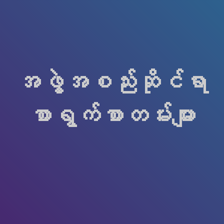
အဖွဲ့အစည်းဆိုင်ရာ
စာရွက်စာတမ်းများ