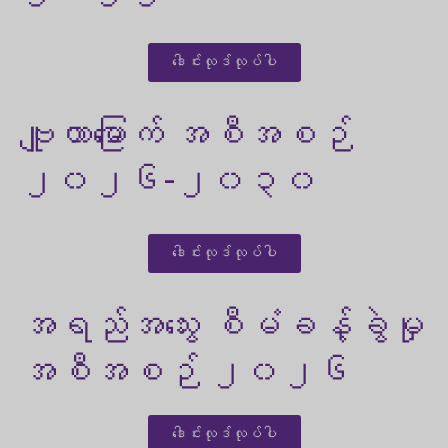
ဒေါင်းလုဒ်လုပ်ပါ
ဗျူဟာမြောက် အစီအစဉ်
၂၀၂၆-၂၀၃၀
ဒေါင်းလုဒ်လုပ်ပါ
အရည်အသွေး စီမံခန့်ခွဲမှု
အစီအစဉ် ၂၀၂၆
ဒေါင်းလုဒ်လုပ်ပါ