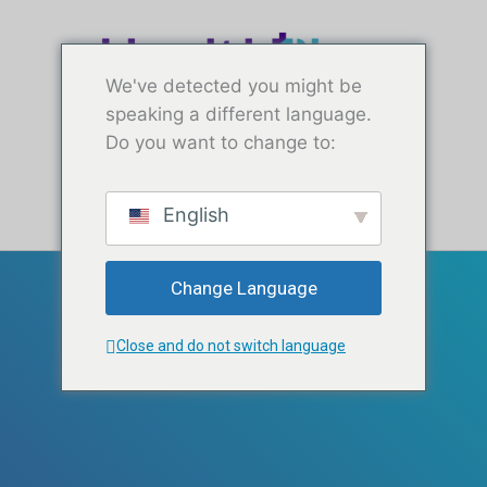
အကြောင်းအရာ
သို့ ခုန်ပါ
သို့
ကျော်သွား
We've detected you might be
ပါ
speaking a different language.
Do you want to change to:
အခမဲ့စမ်းသပ်ခြင်း
English
ဝန်ဆောင်မှုများ
ကျွန်ုပ်တို့ကို ပံ့ပိုးပါ
Change Language
Close and do not switch language