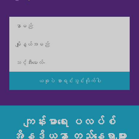
နာမည်
မျိုး
နွယ်
အမည်
အီး
မေး
လ်
ယခုပဲ စာရင်းသွင်းလိုက်ပါ
ကျန်းမာရေး ပလပ်စ်
အိန္ဒိယနာ တည်နေရာများ