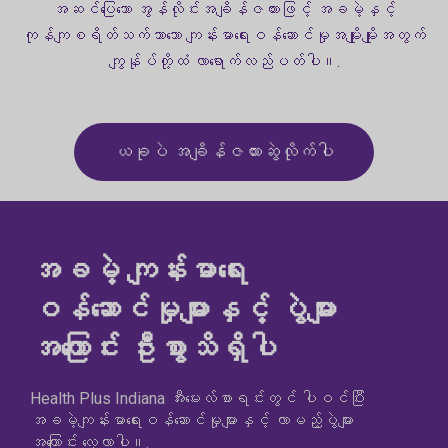
အဆင်ပြေသော အွန်လိုင်းအချိန်ဇယားဖြင့် အခမဲ့နှင့်
ကုန်ကျစရိတ်သက်သာသော ကျန်းမာရေးဝန်ဆောင်မှုအမျိုးမျိုးအတွက်
ကျွန်ုပ်တို့ထံ လာရောက်လည်ပတ်ပါ။.
ယခုပဲ အချိန်ဇယားဆွဲလိုက်ပါ
အခမဲ့ ကျန်းမာရေး
ဝန်ဆောင်မှုများနှင့် ပွဲများ
အကြောင်း ဦးစွာသိရှိပါ
Health Plus Indiana အီးမေးလ်စာရင်းတွင် ပါဝင်ပြီး
အခမဲ့ကျန်းမာရေးဝန်ဆောင်မှုများနှင့် လာမည့်ပွဲများ
အကြောင်း လေ့လာပါ။.