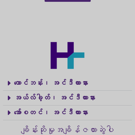
တောင်ဘန်း၊ အင်ဒီယားနား
အယ်လ်ခါ့တ်၊ အင်ဒီယားနား
အော်စတင်၊ အင်ဒီယားနား
ချိန်းဆိုမှုအချိန်ဇယားဆွဲပါ