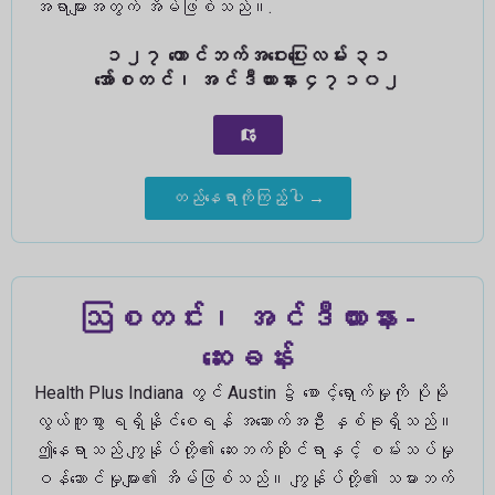
အရာများအတွက် အိမ်ဖြစ်သည်။.
၁၂၇ တောင်ဘက်အဝေးပြေးလမ်း ၃၁
အော်စတင်၊ အင်ဒီယားနား ၄၇၁၀၂
တည်နေရာကိုကြည့်ပါ →
ဩစတင်း၊ အင်ဒီယားနား -
ဆေးခန်း
Health Plus Indiana တွင် Austin ၌ စောင့်ရှောက်မှုကို ပိုမို
လွယ်ကူစွာ ရရှိနိုင်စေရန် အဆောက်အဦး နှစ်ခုရှိသည်။
ဤနေရာသည် ကျွန်ုပ်တို့၏ ဆေးဘက်ဆိုင်ရာနှင့် စမ်းသပ်မှု
ဝန်ဆောင်မှုများ၏ အိမ်ဖြစ်သည်။ ကျွန်ုပ်တို့၏ သမားဘက်