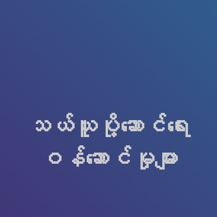
သယ်ယူပို့ဆောင်ရေး
ဝန်ဆောင်မှုများ