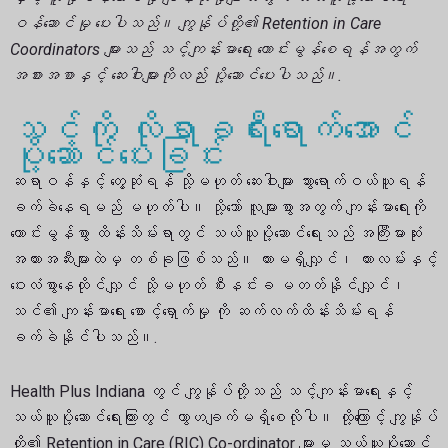
ဝန်ဆောင်မှု ပေးပါသည်။ ကျွန်ုပ်တို့၏ Retention in Care
Coordinators များသည် သင့်ကျန်းမာရေး ကောင်းမွန်စေရန်အတွက်
အစားအစာနှင့် ဆေးဝါးများကိုလည်း ပို့ဆောင်ပေးပါသည်။.
သင့်ကို လိုရာခရီးရောက်အောင်
ပို့ဆောင်ပေးခြင်း
ဆရာဝန်နှင့် တွေ့ဆုံရန် သို့မဟုတ် ဆေးဝါးများ သွားရောက်ဝယ်ယူရန်
ခက်ခဲနေရမည် မဟုတ်ပါ။ သို့သော် လူများစွာအတွက် ကျန်းမာရေးကို
ကောင်းမွန်စွာ ထိန်းသိမ်းရာတွင် သယ်ယူပို့ဆောင်ရေးသည် အကြီးမားဆုံး
အတားအဆီးများထဲမှ တစ်ခုဖြစ်သည်။ ကားမရှိလျှင်၊ ကားလမ်းနှင့်
ဝေးလံစွာနေထိုင်လျှင် သို့မဟုတ် စီးနင်းခ မတတ်နိုင်လျှင်၊
သင်၏ ကျန်းမာရေး စောင့်ရှောက်မှု ကို ဆက်လက်ထိန်းသိမ်းရန်
ခက်ခဲနိုင်ပါသည်။.
Health Plus Indiana တွင် ကျွန်ုပ်တို့သည် သင့်ကျန်းမာရေးနှင့်
သယ်ယူပို့ဆောင်ရေးကြားတွင် ကွာဟချက်မရှိစေလိုပါ။ ထို့ကြောင့် ကျွန်ုပ်
တို့၏ Retention in Care (RIC) Co-ordinator များမှ သယ်ယူပို့ဆောင်