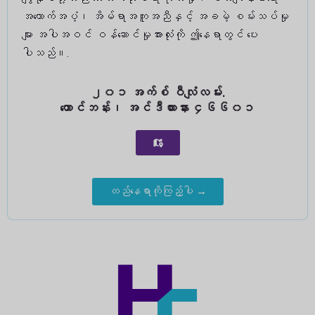
အထောက်အပံ့၊ အိမ်ရာအကူအညီနှင့် အခမဲ့ စမ်းသပ်မှု
များ အပါအဝင် ဝန်ဆောင်မှုအားလုံးကို ဤနေရာတွင် ပေး
ပါသည်။.
၂၀၁ အက်စ် ဝီလျံလမ်း.
တောင်ဘန်း၊ အင်ဒီယားနား ၄၆၆၀၁
တည်နေရာကိုကြည့်ပါ →