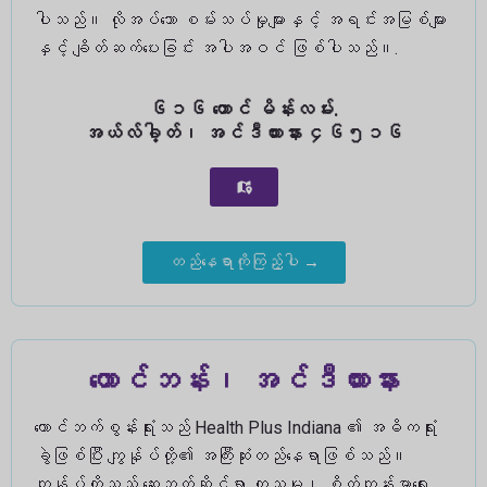
ပါသည်။ လိုအပ်သော စမ်းသပ်မှုများနှင့် အရင်းအမြစ်များ
နှင့် ချိတ်ဆက်ပေးခြင်း အပါအဝင် ဖြစ်ပါသည်။.
၆၁၆ တောင် မိန်းလမ်း.
အယ်လ်ခါ့တ်၊ အင်ဒီယားနား ၄၆၅၁၆
တည်နေရာကိုကြည့်ပါ →
တောင်ဘန်း၊ အင်ဒီယားနား
တောင်ဘက်စွန်းရုံးသည် Health Plus Indiana ၏ အဓိကရုံး
ခွဲဖြစ်ပြီး ကျွန်ုပ်တို့၏ အကြီးဆုံးတည်နေရာဖြစ်သည်။
ကျွန်ုပ်တို့သည် ဆေးဘက်ဆိုင်ရာ ကုသမှု၊ စိတ်ကျန်းမာရေး