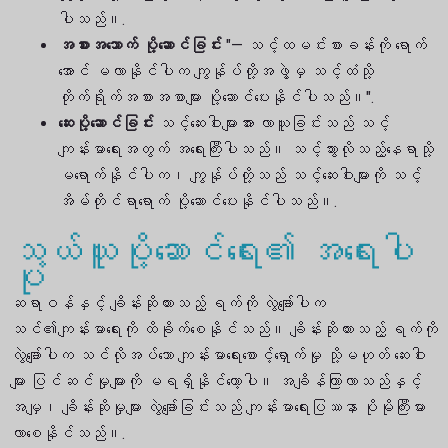
ပါသည်။.
အစားအသောက် ပို့ဆောင်ခြင်း
"— သင့်ထမင်းစားခန်းကို ရောက်
အောင် မလာနိုင်ပါက ကျွန်ုပ်တို့အဖွဲ့မှ သင့်ထံသို့
တိုက်ရိုက်အစားအစာများ ပို့ဆောင်ပေးနိုင်ပါသည်။".
ဆေးပို့ဆောင်ခြင်း
သင့်ဆေးဝါးများအား လာယူခြင်းသည် သင့်
ကျန်းမာရေးအတွက် အရေးကြီးပါသည်။ သင့်သွားလိုသည့်နေရာသို့
မရောက်နိုင်ပါက၊ ကျွန်ုပ်တို့သည် သင့်ဆေးဝါးများကို သင့်
အိမ်တိုင်ရာရောက် ပို့ဆောင်ပေးနိုင်ပါသည်။.
သယ်ယူပို့ဆောင်ရေး၏ အရေးပါ
ပုံ
ဆရာဝန်နှင့် ချိန်းဆိုထားသည့် ရက်ကို လွဲချော်ပါက
သင်၏ကျန်းမာရေးကို ထိခိုက်စေနိုင်သည်။ ချိန်းဆိုထားသည့် ရက်ကို
လွဲချော်ပါက သင်လိုအပ်သော ကျန်းမာရေးစောင့်ရှောက်မှု သို့မဟုတ် ဆေးဝါး
များ ပြင်ဆင်မှုများကို မရရှိနိုင်တော့ပါ။ အချိန်ကြာလာသည်နှင့်
အမျှ၊ ချိန်းဆိုမှုများ လွဲချော်ခြင်းသည် ကျန်းမာရေးပြဿနာ ပိုမိုကြီးမား
လာစေနိုင်သည်။.