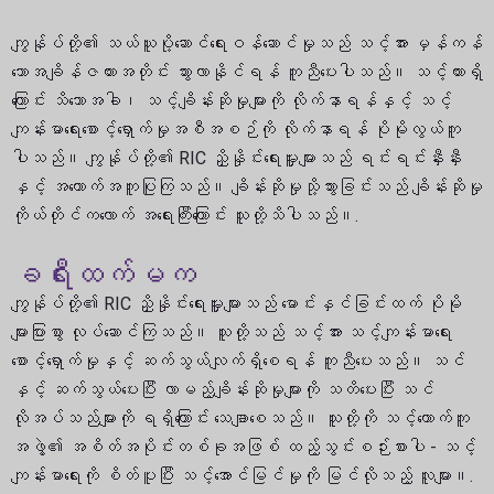
ကျွန်ုပ်တို့၏ သယ်ယူပို့ဆောင်ရေးဝန်ဆောင်မှုသည် သင့်အား မှန်ကန်
သောအချိန်ဇယားအတိုင်း သွားလာနိုင်ရန် ကူညီပေးပါသည်။ သင့်ကားရှိ
ကြောင်း သိသောအခါ၊ သင့်ချိန်းဆိုမှုများကို လိုက်နာရန်နှင့် သင့်
ကျန်းမာရေးစောင့်ရှောက်မှုအစီအစဉ်ကို လိုက်နာရန် ပိုမိုလွယ်ကူ
ပါသည်။ ကျွန်ုပ်တို့၏ RIC ညှိနှိုင်းရေးမှူးများသည် ရင်းရင်းနှီးနှီး
နှင့် အထောက်အကူပြုကြသည်။ ချိန်းဆိုမှုသို့သွားခြင်းသည် ချိန်းဆိုမှု
ကိုယ်တိုင်ကလောက် အရေးကြီးကြောင်း သူတို့သိပါသည်။.
ခရီးထက်မက
ကျွန်ုပ်တို့၏ RIC ညှိနှိုင်းရေးမှူးများသည် မောင်းနှင်ခြင်းထက် ပိုမို
များပြားစွာ လုပ်ဆောင်ကြသည်။ သူတို့သည် သင့်အား သင့်ကျန်းမာရေး
စောင့်ရှောက်မှုနှင့် ဆက်သွယ်လျက်ရှိစေရန် ကူညီပေးသည်။ သင်
နှင့် ဆက်သွယ်ပေးပြီး လာမည့်ချိန်းဆိုမှုများကို သတိပေးပြီး သင်
လိုအပ်သည်များကို ရရှိကြောင်း သေချာစေသည်။ သူတို့ကို သင့်ထောက်ကူ
အဖွဲ့၏ အစိတ်အပိုင်းတစ်ခုအဖြစ် ထည့်သွင်းစဉ်းစားပါ - သင့်
ကျန်းမာရေးကို စိတ်ပူပြီး သင့်အောင်မြင်မှုကို မြင်လိုသည့် လူများ။.