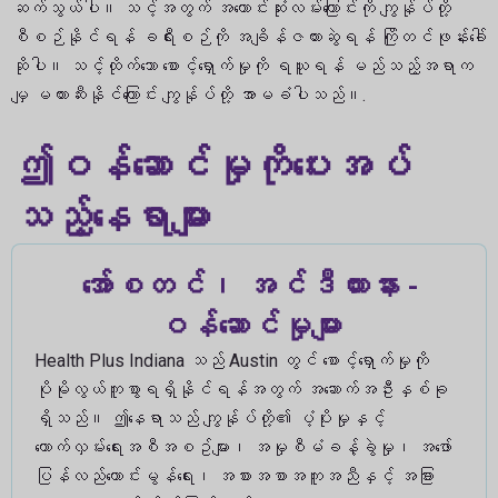
ဆက်သွယ်ပါ။ သင့်အတွက် အကောင်းဆုံးလမ်းကြောင်းကို ကျွန်ုပ်တို့
စီစဉ်နိုင်ရန် ခရီးစဉ်ကို အချိန်ဇယားဆွဲရန် ကြိုတင်ဖုန်းခေါ်
ဆိုပါ။ သင့်ထိုက်သော စောင့်ရှောက်မှုကို ရယူရန် မည်သည့်အရာက
မျှ မတားဆီးနိုင်ကြောင်း ကျွန်ုပ်တို့ အာမခံပါသည်။.
ဤဝန်ဆောင်မှုကိုပေးအပ်
သည့်နေရာများ
အော်စတင်၊ အင်ဒီယားနား -
ဝန်ဆောင်မှုများ
Health Plus Indiana သည် Austin တွင် စောင့်ရှောက်မှုကို
ပိုမိုလွယ်ကူစွာရရှိနိုင်ရန်အတွက် အဆောက်အဦးနှစ်ခု
ရှိသည်။ ဤနေရာသည် ကျွန်ုပ်တို့၏ ပံ့ပိုးမှုနှင့်
ထောက်လှမ်းရေးအစီအစဥ်များ၊ အမှုစီမံခန့်ခွဲမှု၊ အဖော်
ပြန်လည်ကောင်းမွန်ရေး၊ အစားအစာအကူအညီနှင့် အခြား