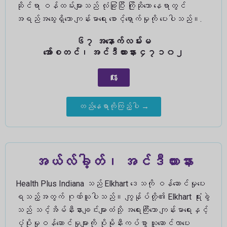
ဆိုင်ရာ ဝန်ထမ်းများသည် လုံခြုံပြီး ကြိုဆိုသော နေရာတွင်
အရည်အသွေးရှိသော ကျန်းမာရေး စောင့်ရှောက်မှုကို ပေးပါသည်။.
၆၇ အနောက်လမ်းမ
အော်စတင်၊ အင်ဒီယားနား ၄၇၁၀၂
တည်နေရာကိုကြည့်ပါ →
အယ်လ်ခါ့တ်၊ အင်ဒီယားနား
Health Plus Indiana သည် Elkhart ဒေသကို ဝန်ဆောင်မှုပေး
ရသည့်အတွက် ဂုဏ်ယူပါသည်။ ကျွန်ုပ်တို့၏ Elkhart ရုံးခွဲ
သည် သင့်အိမ်နီးနားချင်းများထံသို့ အရေးကြီးသော ကျန်းမာရေးနှင့်
ပံ့ပိုးမှုဝန်ဆောင်မှုများကို ပိုမိုနီးကပ်စွာ ယူဆောင်လာပေး