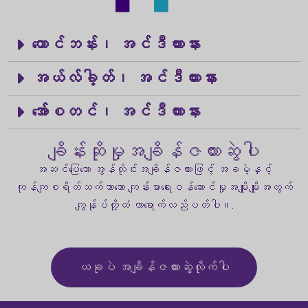
တောင်ဘန်း၊ အင်ဒီယားနား
အယ်လ်ခါ့တ်၊ အင်ဒီယားနား
အော်စတင်၊ အင်ဒီယားနား
ချိန်းဆိုမှုအချိန်ဇယားဆွဲပါ
အဆင်ပြေသော အွန်လိုင်းအချိန်ဇယားဖြင့် အခမဲ့နှင့်
ကုန်ကျစရိတ်သက်သာသော ကျန်းမာရေးဝန်ဆောင်မှုအမျိုးမျိုးအတွက်
ကျွန်ုပ်တို့ထံ လာရောက်လည်ပတ်ပါ။.
ယခုပဲ အချိန်ဇယားဆွဲလိုက်ပါ