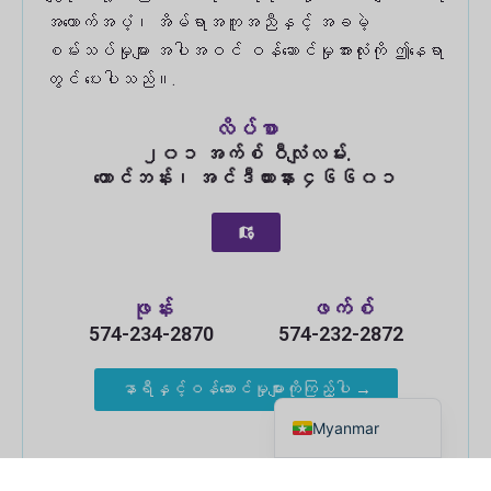
အထောက်အပံ့၊ အိမ်ရာအကူအညီနှင့် အခမဲ့
စမ်းသပ်မှုများ အပါအဝင် ဝန်ဆောင်မှုအားလုံးကို ဤနေရာ
တွင် ပေးပါသည်။.
လိပ်စာ
၂၀၁ အက်စ် ဝီလျံလမ်း.
တောင်ဘန်း၊ အင်ဒီယားနား ၄၆၆၀၁
Russian
ဖုန်း
ဖက်စ်
Haitian Creole
574-234-2870
574-232-2872
Spanish
နာရီနှင့်ဝန်ဆောင်မှုများကိုကြည့်ပါ →
English
Myanmar