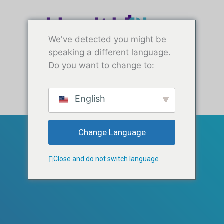
အကြောင်းအရာ
သို့ ခုန်ပါ
သို့
ကျော်သွား
We've detected you might be
ပါ
speaking a different language.
Do you want to change to:
အခမဲ့စမ်းသပ်ခြင်း
English
ဝန်ဆောင်မှုများ
ကျွန်ုပ်တို့ကို ပံ့ပိုးပါ
Change Language
Close and do not switch language