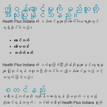
ဤဝန်ဆောင်မှုကို မည်သူတို့
အသုံးပြုနိုင်သနည်း။
Health Plus Indiana ၏ ဝန်ဆောင်မှုများကို အောက်ပါနေရာများတွင်
ရရှိနိုင်ပါသည်။
တောင်ဘက်
အော်စတင်း
အယ်လ်ခတ်
Health Plus Indiana ၏ ဝယ်သူဖြစ်ပြီး ချိန်းဆိုမှုများနှင့် မွေးဖွားမှု
များ ပြုလုပ်ရန် အကူအညီ လိုအပ်ပါက ဤဝန်ဆောင်မှုသည် သင့်
အတွက် ဖြစ်သည်။.
စတင်နည်း
ခရီးစဉ်တစ်ခုကို အချိန်ဇယားဆွဲရန် သို့မဟုတ် ပစ္စည်း
ပို့ဆောင်ရန်အတွက်၊ သင်၏အနီးဆုံး Health Plus Indiana ရုံးကို