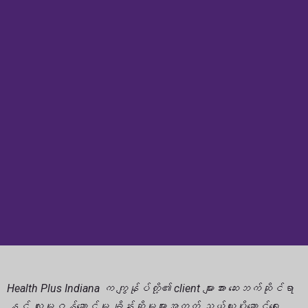
Health Plus Indiana က ကျွန်ုပ်တို့၏ client များအား ဆေးဘက်ဆိုင်ရာ
နှင့် လူမှုဝန်ဆောင်မှု ချိန်းဆိုမှုများအတွက် သယ်ယူပို့ဆောင်ရေး