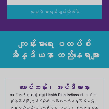
လ်
ယခုပဲ စာရင်းသွင်းလိုက်ပါ
ကျန်းမာရေး ပလပ်စ်
အိန္ဒိယနာ တည်နေရာများ
တောင်ဘန်း၊ အင်ဒီယားနား
တောင်ဘက်စွန်းရုံးသည် Health Plus Indiana ၏ အဓိက
ရုံးခွဲဖြစ်ပြီး ကျွန်ုပ်တို့၏ အကြီးဆုံးတည်နေရာဖြစ်သည်။
ကျွန်ုပ်တို့သည် ဆေးဘက်ဆိုင်ရာ ကုသမှု၊ စိတ်ကျန်းမာရေး