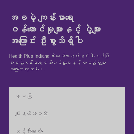
အခမဲ့ ကျန်းမာရေး
ဝန်ဆောင်မှုများနှင့် ပွဲများ
အကြောင်း ဦးစွာသိရှိပါ
Health Plus Indiana အီးမေးလ်စာရင်းတွင် ပါဝင်ပြီး
အခမဲ့ကျန်းမာရေးဝန်ဆောင်မှုများနှင့် လာမည့်ပွဲများ
အကြောင်း လေ့လာပါ။.
နာမည်
မျိုး
နွယ်
အမည်
အီး
မေး