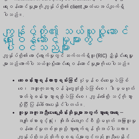
ရေးဝန်ဆောင်မှုများကို ကျွန်ုပ်တို့၏ client များထံ ပေးအပ်လျက်ရှိ
ပါသည်။.
ကျွန်ုပ်တို့၏ သယ်ယူပို့ဆောင်
ရေးဝန်ဆောင်မှုများတွင်
ပါဝင်သည်များ
ကျွန်ုပ်တို့၏ စောင့်ရှောက်မှုတွင် ဆက်လက်ရှိသူ (RIC) ညှိနှိုင်းရေးမှူး
များသည် အောက်ပါ သယ်ယူပို့ဆောင်ရေးဝန်ဆောင်မှုများကို ပေးပါသည်။
ဆေးခန်းသွားရန်ကားငှားရမ်းခြင်း
ပုံမှန်စစ်ဆေးမှုပဲဖြစ်
စေ၊ အထူးကုဆရာဝန်နဲ့တွေ့ဆုံဖို့ပဲဖြစ်စေ၊ ဒါမှမဟုတ်
ဓာတ်ခွဲခန်းမှာ သွားရဖို့ပဲဖြစ်စေ၊ ကျွန်တော်တို့ သင့်ကို သွား
ပို့ပြီး ပြန်ခေါ်လာပေးနိုင်ပါတယ်။.
လူမှုအကူအညီပေးရေးချိန်းဆိုမှုများအတွက် သွားရေးလာရေး
—
အကျိုးခံစားခွင့်ရုံး၊ အိုးအိမ်အေဂျင်စီ သို့မဟုတ် အခြားလူမှု
ဝန်ဆောင်မှုတစ်ခုခုသို့ သွားရောက်ရန် လိုအပ်ပါသလား။
ကျွန်ုပ်တို့သည် ထိုကိစ္စရပ်များတွင်လည်း ကူညီပေးနိုင်