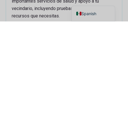
importantes servicios de salud y apoyo a tu
English
vecindario, incluyendo pruebas y conexiones a los
Spanish
recursos que necesitas.
Dirección
616 S. Main St.
Elkhart, IN 46516
Teléfono
Fax
574-293-9743
574-232-2872
Ver horarios y servicios →