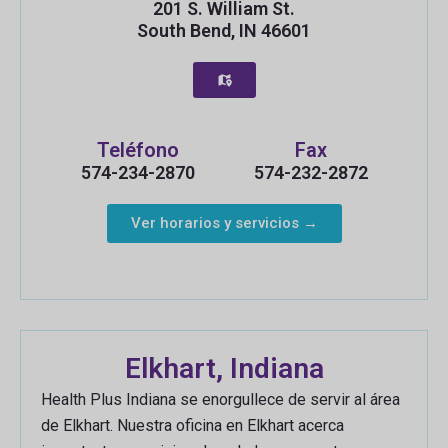
201 S. William St.
South Bend, IN 46601
Teléfono
Fax
574-234-2870
574-232-2872
Ver horarios y servicios →
Elkhart, Indiana
Russian
Myanmar
Health Plus Indiana se enorgullece de servir al área
de Elkhart. Nuestra oficina en Elkhart acerca
Haitian Creole