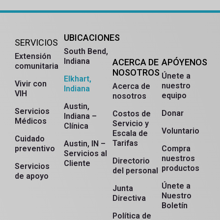
UBICACIONES
SERVICIOS
South Bend,
Extensión
Indiana
ACERCA DE
APÓYENOS
comunitaria
NOSOTROS
Únete a
Elkhart,
Vivir con
nuestro
Acerca de
Indiana
VIH
equipo
nosotros
Austin,
Servicios
Donar
Costos de
Indiana –
Médicos
Servicio y
Clínica
Voluntario
Escala de
Cuidado
Tarifas
Austin, IN –
preventivo
Compra
Servicios al
nuestros
Directorio
Cliente
Servicios
productos
del personal
de apoyo
Únete a
Junta
Nuestro
Directiva
Boletín
Russian
Política de