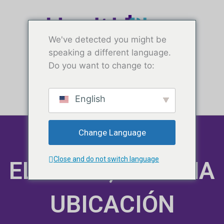
Ir
contenido
al
contenido
We've detected you might be
speaking a different language.
Do you want to change to:
Pruebas gratuitas
English
NUESTRO
Change Language
Close and do not switch language
ELKHART, INDIANA
UBICACIÓN