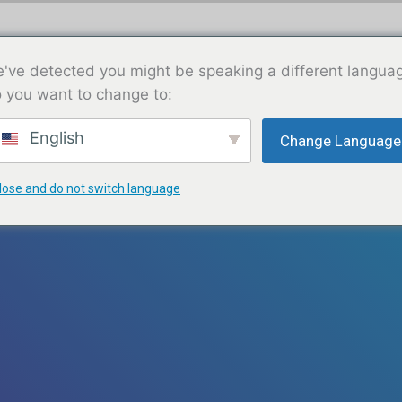
CIO
ACERCA DE
SERVICIOS
APÓYENOS
've detected you might be speaking a different langua
 you want to change to:
English
Change Language
lose and do not switch language