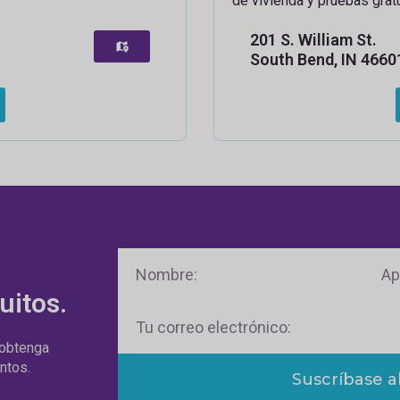
de vivienda y pruebas gratu
201 S. William St.
South Bend, IN 4660
Nombre
Apell
uitos.
Correo
electrónico
 obtenga
ntos.
Suscríbase a