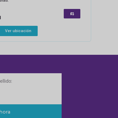
itas.
1
Ver ubicación
ido
hora