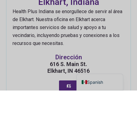
Elkhart, Indiana
Health Plus Indiana se enorgullece de servir al área
de Elkhart. Nuestra oficina en Elkhart acerca
importantes servicios de salud y apoyo a tu
vecindario, incluyendo pruebas y conexiones a los
Russian
recursos que necesitas.
Myanmar
Dirección
Haitian Creole
616 S. Main St.
Elkhart, IN 46516
English
Spanish
Teléfono
Fax
574-293-9743
574-232-2872
Ver horarios y servicios →