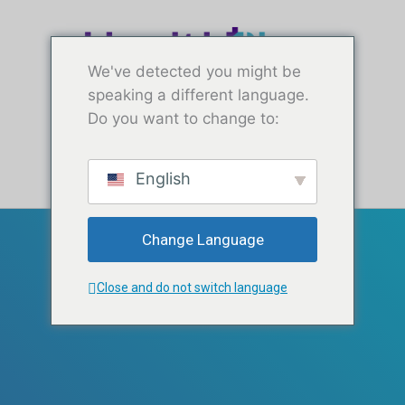
Ir
contenido
al
contenido
We've detected you might be
speaking a different language.
Do you want to change to:
Pruebas gratuitas
English
Change Language
Close and do not switch language